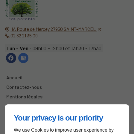
1A Route de Mercey
27950
SAINT-MARCEL
02 32 21 35 09
Lun - Ven
: 09h00 - 12h00 et 13h30 - 17h30
Accueil
Contactez-nous
Mentions légales
Plan du site
Your privacy is our priority
We use Cookies to improve user experience by
Haut de page