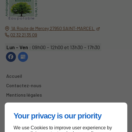
1A Route de Mercey
27950
SAINT-MARCEL
02 32 21 35 09
Lun - Ven
: 09h00 - 12h00 et 13h30 - 17h30
Accueil
Contactez-nous
Mentions légales
Plan du site
Your privacy is our priority
We use Cookies to improve user experience by
Haut de page